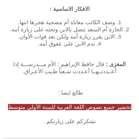
الافكار الاساسية :
1. وصف الكاتب معاناة أم مضحية هجرها ابنها.
2. الجارة أم السعد تتصل بالابن وتحثه على زيارة أمه.
3. الابن يقرر زيارة أمه ولكن بعد فوات الأوان.
4. ندم الابن على عقوق أمه.
المغزى :
قال حافظ الإبراهيم : الأم مـــدرســـة إذا
أعــددتــهــا أعـددت شـعباً طـيب الأعـراق.
طالع ايضا :
تحضير جميع نصوص اللغة العربية للسنة الأولى متوسط
نشكركم على زيارتكم .