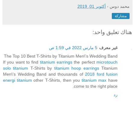
محمد دوس
-
أكتوبر 01, 2019
مشاركة
هناك تعليق واحد:
غير معرف
5 مارس 2022 في 1:59 ص
The Top 10 Best T-Shirts by Titanium Men\'s Wedding Band
If you want to find
titanium earrings
the perfect
microtouch
solo titanium
T-Shirts by
titanium hoop earrings
Titanium
Men\'s Wedding Band and thousands of
2018 ford fusion
energi titanium
other T-Shirts, then you
titanium max
have
come to the right place.
رد